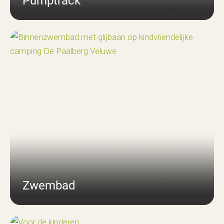
Pumptrack
Zwembad