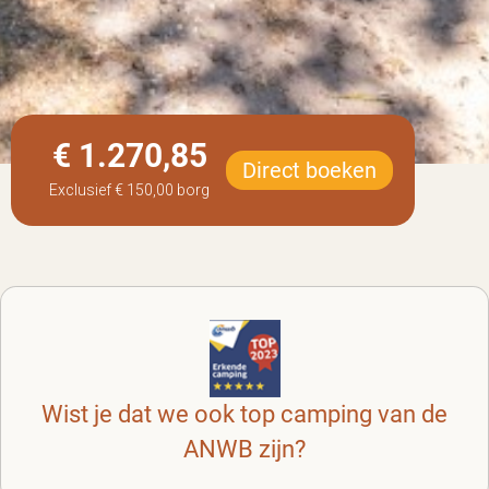
€ 1.270,85
Direct boeken
Exclusief
€ 150,00
borg
Wist je dat we ook top camping van de
ANWB zijn?