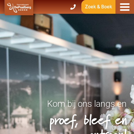
Zoek & Boek
Kom bij ons langs en
proef, bleef en