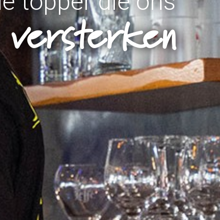
 de topper die ons
 versterken