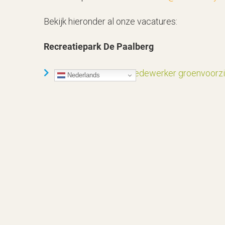
Bekijk hieronder al onze vacatures:
Recreatiepark De Paalberg
Vacature Allround medewerker groenvoorzi
Nederlands
Winkelmedewerkers supermarkt
't Jagersnest
Zelfstandig werkend kok
Keukenhulp
Bedieningsmedewerk(st)er