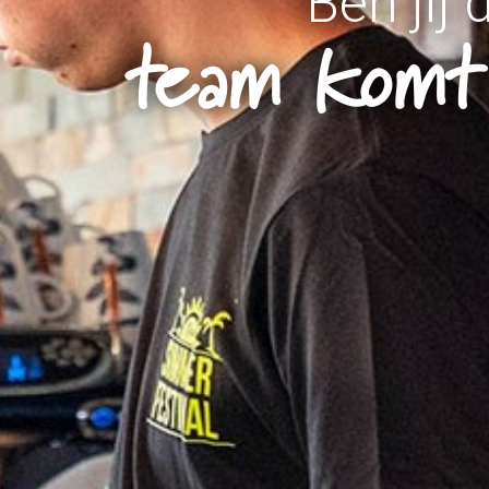
Ben jij
team komt