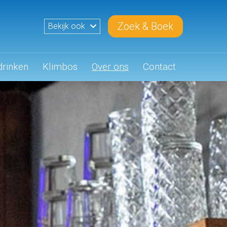
Zoek & Boek
Bekijk ook
drinken
Klimbos
Over ons
Contact