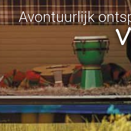
Avontuurlijk onts
V