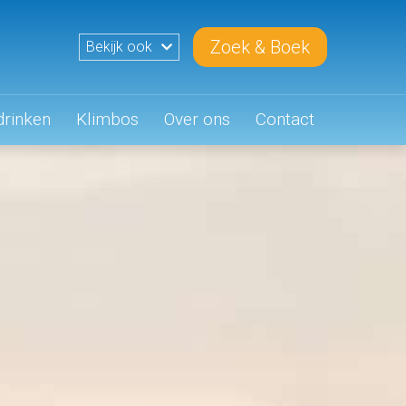
Zoek & Boek
Bekijk ook
drinken
Klimbos
Over ons
Contact