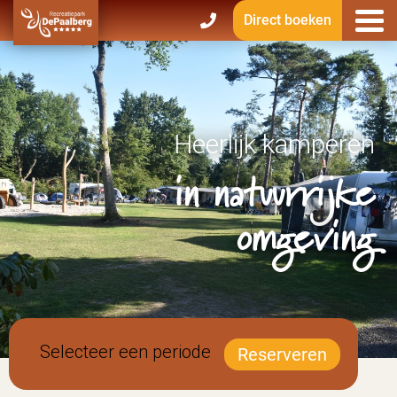
Direct boeken
Heerlijk kamperen
in natuurrijke
omgeving
Selecteer een periode
Reserveren