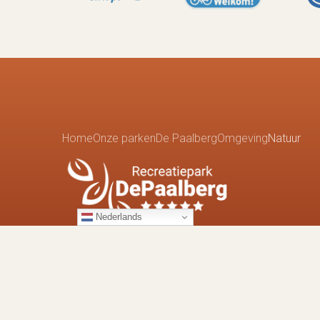
Home
Onze parken
De Paalberg
Omgeving
Natuur
Nederlands
Recreatiepark de Paalberg
Drieërweg 125