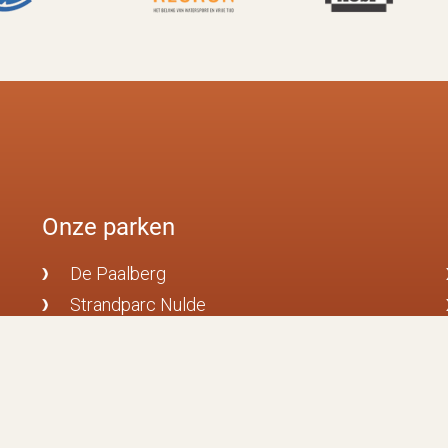
Onze parken
De Paalberg
Strandparc Nulde
De Driehoek
Veluwschkarakter
De Voorst