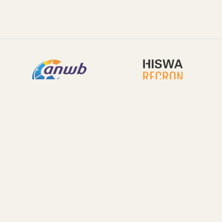
Home
Onze parken
De Voorst
Op het park
Plattegrond