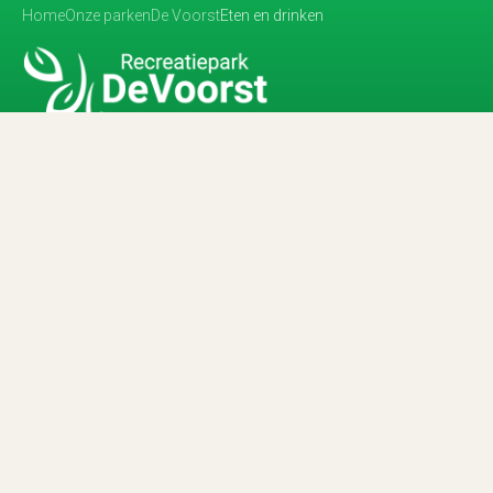
Home
Onze parken
De Voorst
Eten en drinken
Recreatiepark De Voorst
Onze parken
Direct naar
Ontwerp, realisatie en Zoek & Boek-oplossing TenZer
|
AI-agent