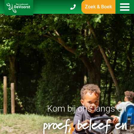
Zoek & Boek
Kom bij ons langs en
proef, beleef en