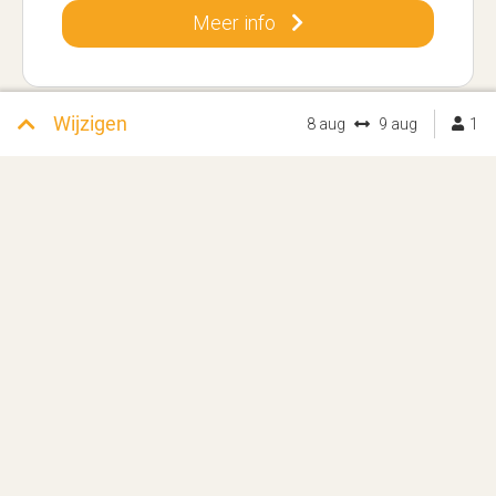
Meer info
Wijzigen
8 aug
9 aug
1
Kampeerplaats comfort
Max. 6 personen