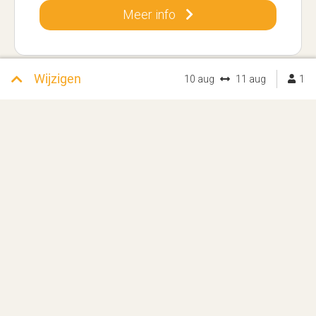
Meer info
Wijzigen
10 aug
11 aug
1
Kampeerplaats comfort
Max. 6 personen