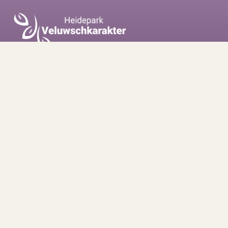
Heidepark Veluwschkarakter
Onze parken
Direct naar
Ontwerp, realisatie en Zoek & Boek-oplossing TenZer
|
AI-agent
Holli
|
Sitemap
|
Disclaimer
|
Privacystatement