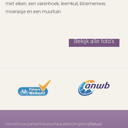
met eiken, een varenhoek, leemkuil, bloemenwei,
moerasje en een muurtuin.
Bekijk alle foto’s
Home
Onze parken
Veluwschkarakter
Omgeving
Natuur