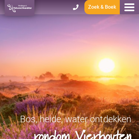
Zoek & Boek
Bos, heide, water ontdekken
rondom Vierhouten