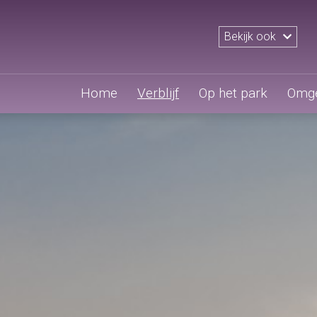
Bekijk ook
Home
Verblijf
Op het park
Omge