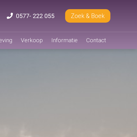
0577- 222 055
Zoek & Boek
ving
Verkoop
Informatie
Contact