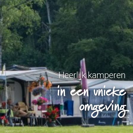
Heerlijk kamperen
in een unieke
omgeving