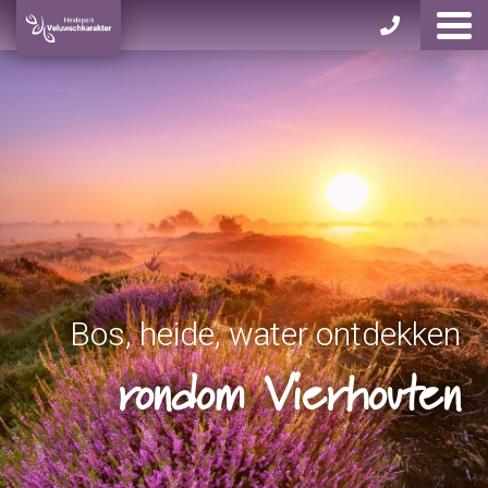
Bos, heide, water ontdekken
rondom Vierhouten