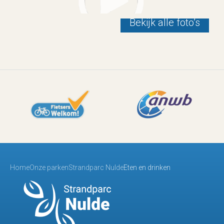
Bekijk alle foto’s
Home
Onze parken
Strandparc Nulde
Eten en drinken