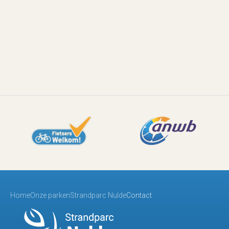
Home
Onze parken
Strandparc Nulde
Contact