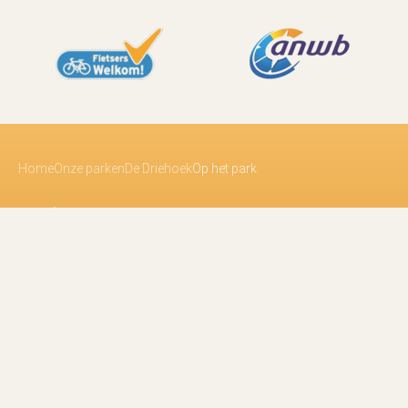
Home
Onze parken
De Driehoek
Op het park
Recreatiepark De Driehoek