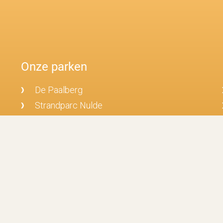
Onze parken
De Paalberg
Strandparc Nulde
De Driehoek
Veluwschkarakter
De Voorst