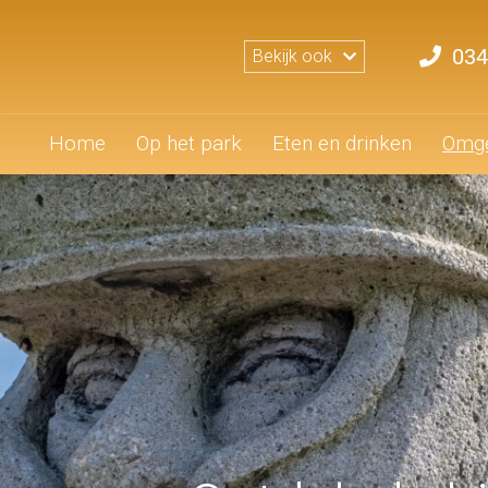
034
Bekijk ook
Home
Op het park
Eten en drinken
Omge