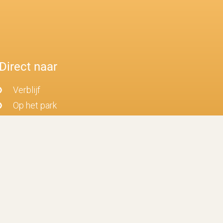
Direct naar
Verblijf
Op het park
Eten en drinken
Omgeving
Verkoop
Informatie
Contact
Over VDB
Werken bij VDB