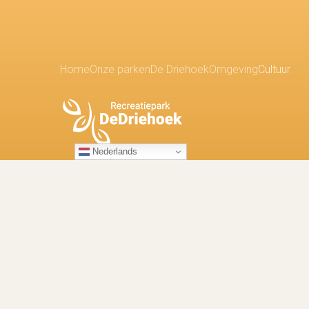
Home
Onze parken
De Driehoek
Omgeving
Cultuur
Nederlands
Recreatiepark De Driehoek
Drieërweg 124
3852 MD
Ermelo
0341 - 560 311
dedriehoek@vdbrecreatie.nl