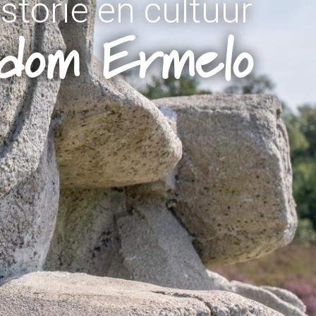
storie en cultuur
ndom Ermelo