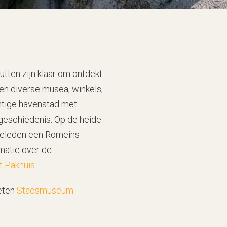
tten zijn klaar om ontdekt
en diverse musea, winkels,
chtige havenstad met
 geschiedenis. Op de heide
geleden een Romeins
matie over de
 Pakhuis
.
weten
Stadsmuseum
m