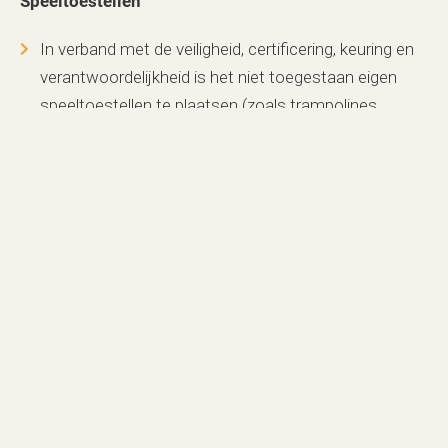
Speeltoestellen
In verband met de veiligheid, certificering, keuring en
verantwoordelijkheid is het niet toegestaan eigen
speeltoestellen te plaatsen (zoals trampolines,
glijbanen, zwembad, etc.)
Het gebruik van speeltoestellen is op eigen risico.
Terrein / plaats onderhoud
Het graven van greppels en sleuven is niet
toegestaan.
U mag geen houten schuttingen plaatsen.
Uw tuinhekje/heg mag niet hoger zijn dan 1 meter.
U dient uw staanplek te onderhouden.
Algemene huisregels