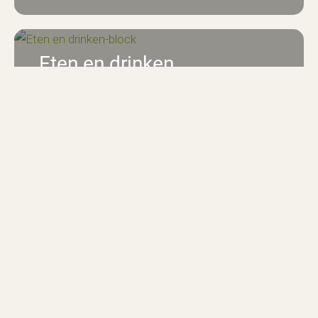
Eten en drinken
Schuif aan in onze restaurants en geniet
VDB Holiday